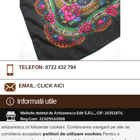
TELEFON:
0722 432 794
EMAIL:
CLICK AICI
Informatii utile
Website detinut de Artizanescu Edit S.R.L., CIF: 24351874,
Reg.Com: J23/2553/2008
artizanescu.ro foloseste cookies. Continuarea navigarii pe site se
Varianta Desktop
considera acceptare
politicii de utilizare cookies
.Pentru o