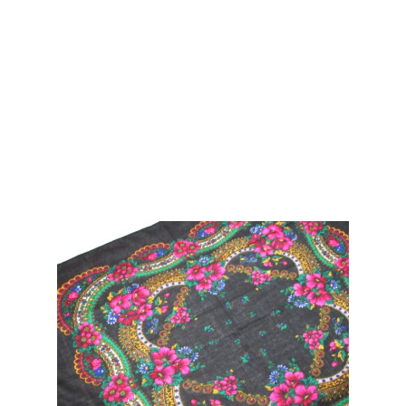
nordul Indiei si Indonezia, fiind introduse in
Europa de olandezi in sec. XVI.
Baticul a devenit ulterior o tehnica de
exprimare curenta in artele decorative dar si in
arta populara traditionala.
Dimensiuni: 75x78 cm.