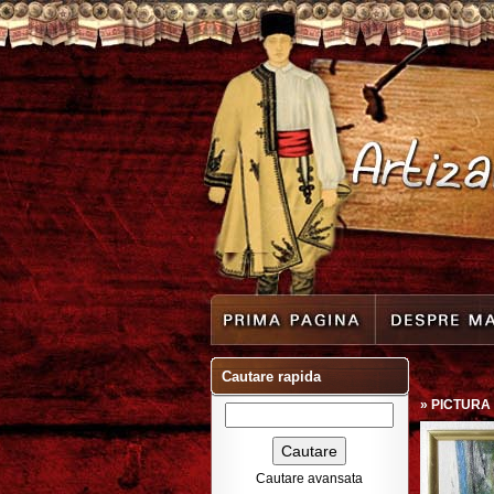
Cautare rapida
»
PICTURA
Cautare avansata