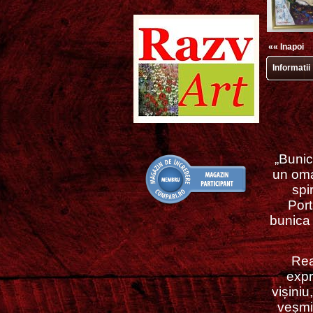
«« Inapoi
Informatii
„Bunic
un oma
spi
Port
bunica 
Rea
expr
vișiniu
veșmin