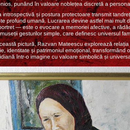
nios, punând în valoare noblețea discretă a personaj
a introspectivă și postura protectoare transmit tandreț
niște profund umană. Lucrarea devine astfel mai mult 
portret — este o evocare a memoriei afective, a rădăci
umuseții gesturilor simple, care definesc universul fami
această pictură, Razvan Mateescu explorează relația 
, identitate și patrimoniul emoțional, transformând 
idiană într-o imagine cu valoare simbolică și universa