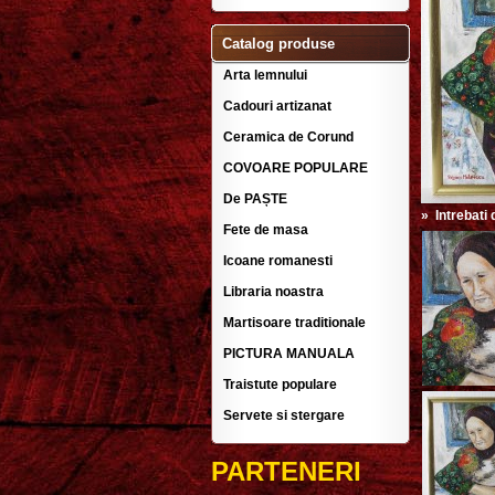
Catalog produse
Arta lemnului
Cadouri artizanat
Ceramica de Corund
COVOARE POPULARE
De PAȘTE
»
Intrebati
Fete de masa
Icoane romanesti
Libraria noastra
Martisoare traditionale
PICTURA MANUALA
Traistute populare
Servete si stergare
PARTENERI