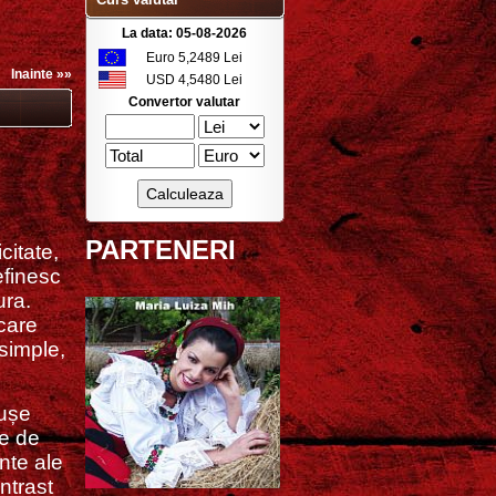
La data: 05-08-2026
Euro 5,2489 Lei
Inainte »»
USD 4,5480 Lei
Convertor valutar
PARTENERI
citate,
efinesc
ura.
 care
 simple,
tușe
de de
ante ale
ntrast