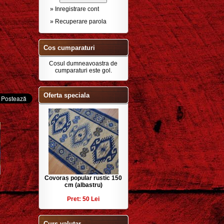
» Inregistrare cont
» Recuperare parola
Cos cumparaturi
Cosul dumneavoastra de
cumparaturi este gol.
Oferta speciala
Covoraș popular rustic 150
cm (albastru)
Pret: 50 Lei
Curs valutar