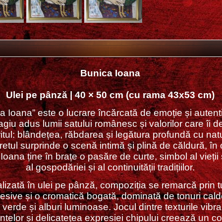
Bunica Ioana
Ulei pe pânză | 40 × 50 cm (cu rama 43x53 cm)
a Ioana” este o lucrare încărcată de emoție și autenti
giu adus lumii satului românesc și valorilor care îi d
ritul: blândețea, răbdarea și legătura profundă cu nat
retul surprinde o scenă intimă și plină de căldură, în
Ioana ține în brațe o pasăre de curte, simbol al vieții
al gospodăriei și al continuității tradițiilor.
lizată în ulei pe pânză, compoziția se remarcă prin 
esive și o cromatică bogată, dominată de tonuri cal
, verde și alburi luminoase. Jocul dintre texturile vibr
telor și delicatețea expresiei chipului creează un co