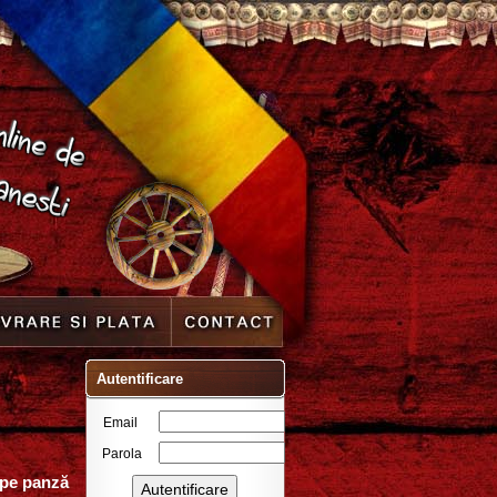
Autentificare
Email
Parola
 pe panză