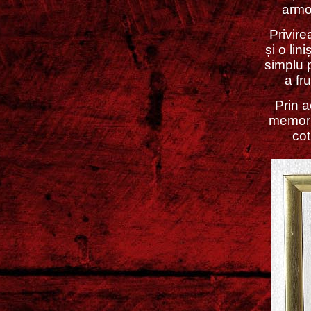
armo
Privire
și o li
simplu 
a fr
Prin 
memorie
cot