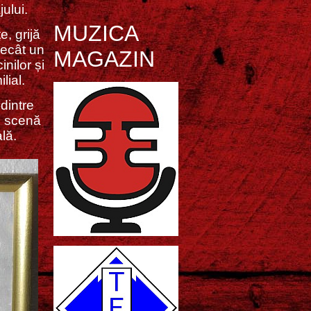
ului.
MUZICA
e, grijă
decât un
MAGAZIN
nilor și
lial.
dintre
o scenă
lă.