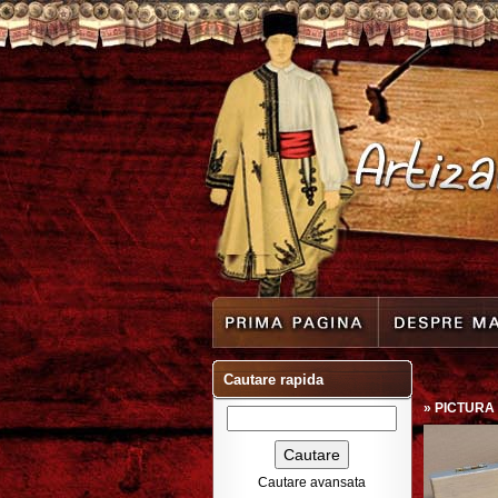
Cautare rapida
»
PICTURA
Cautare avansata