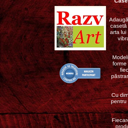
Caset
Adaugă c
casetă 
arta lu
vibr
Modelu
forme 
fie
păstrare
Cu dim
pentru 
Fiecar
produ