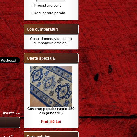
» Inregistrare cont
» Recuperare parola
Cos cumparaturi
Cosul dumneavoastra de
cumparaturi este gol.
Oferta speciala
Covoraș popular rustic 150
Inainte »»
cm (albastru)
Pret: 50 Lei
Curs valutar