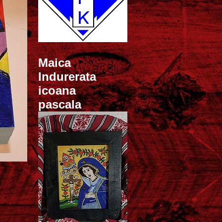
Maica
Indurerata
icoana
pascala