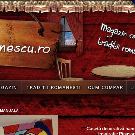
 MANUALA
Casetă decorativă ha
„Inspirație Picass