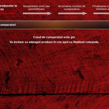
roduselor in
Inregistrare cont sau
Accesarea cosului de
Finalizarea c
cos
autentificare.
cumparaturi.
trimitere 
cumparaturi
Cosul de cumparaturi este gol.
Va invitam sa adaugati produse in cos apoi sa finalizati comanda.