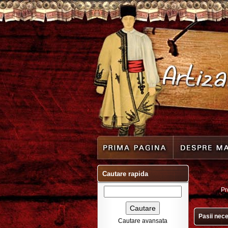
Cautare rapida
Pr
Pasii nece
Cautare avansata