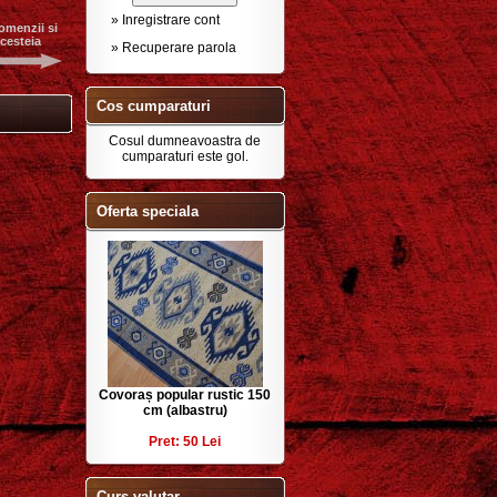
» Inregistrare cont
omenzii si
acesteia
» Recuperare parola
Cos cumparaturi
Cosul dumneavoastra de
cumparaturi este gol.
Oferta speciala
Covoraș popular rustic 150
cm (albastru)
Pret: 50 Lei
Curs valutar