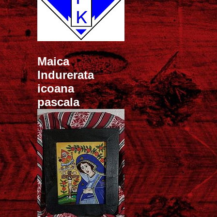
Maica
Indurerata
icoana
pascala