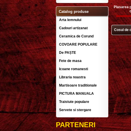
Plasarea p
Catalog produse
Arta lemnului
Cadouri artizanat
Cosul de 
Ceramica de Corund
COVOARE POPULARE
De PAȘTE
Fete de masa
Icoane romanesti
Libraria noastra
Martisoare traditionale
PICTURA MANUALA
Traistute populare
Servete si stergare
PARTENERI