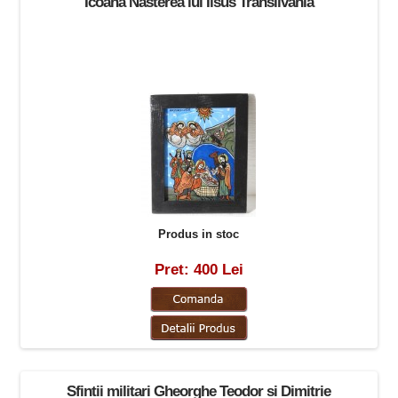
Icoana Nasterea lui Iisus Transilvania
Produs in stoc
Pret: 400 Lei
Sfintii militari Gheorghe Teodor si Dimitrie