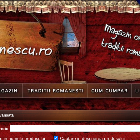
vansata
heie
e in numele produsului
Cautare in descrierea produsului