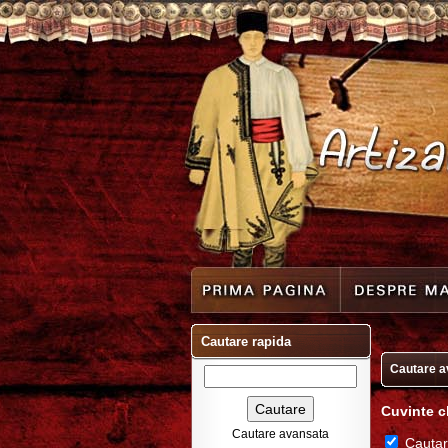
Cautare rapida
Cautare a
Cuvinte c
Cautare avansata
Cautar