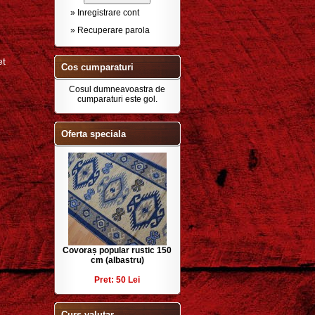
» Inregistrare cont
» Recuperare parola
et
Cos cumparaturi
Cosul dumneavoastra de
cumparaturi este gol.
Oferta speciala
Covoraș popular rustic 150
cm (albastru)
Pret: 50 Lei
Curs valutar