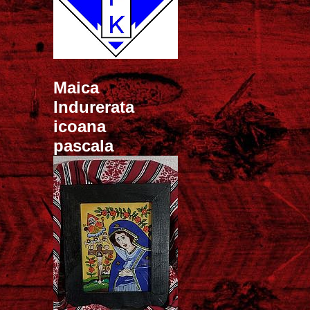
Maica
Indurerata
icoana
pascala