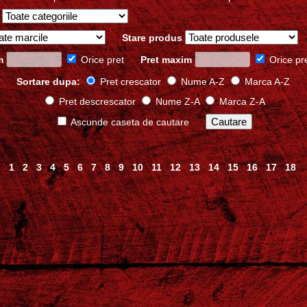
Stare produs
m
Orice pret
Pret maxim
Orice pr
Sortare dupa:
Pret crescator
Nume A-Z
Marca A-Z
Pret descrescator
Nume Z-A
Marca Z-A
Ascunde caseta de cautare
1
2
3
4
5
6
7
8
9
10
11
12
13
14
15
16
17
18