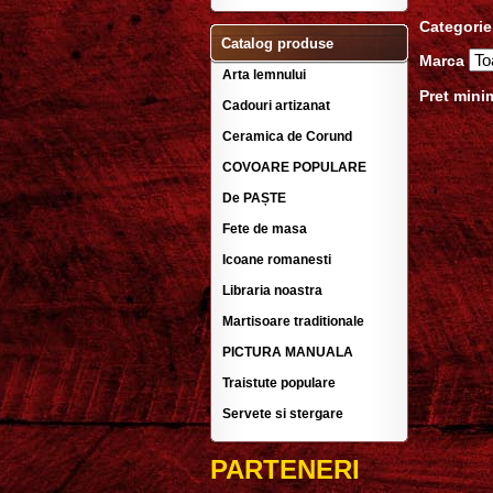
Categorie
Catalog produse
Marca
Arta lemnului
Pret mini
Cadouri artizanat
Ceramica de Corund
COVOARE POPULARE
De PAȘTE
Fete de masa
Icoane romanesti
Libraria noastra
Martisoare traditionale
PICTURA MANUALA
Traistute populare
Servete si stergare
PARTENERI