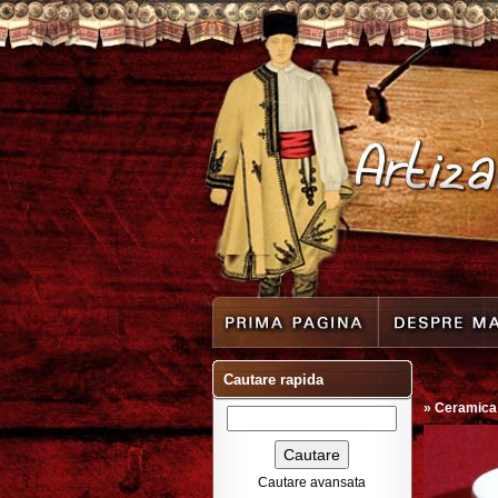
Cautare rapida
»
Ceramica
Cautare avansata