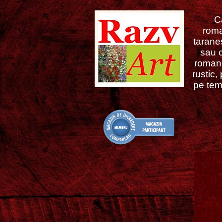
C
roma
taranes
sau c
romane
rustic,
pe teme