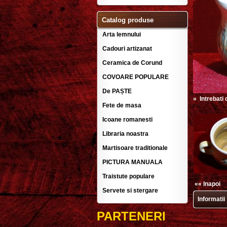
Catalog produse
Arta lemnului
Cadouri artizanat
Ceramica de Corund
COVOARE POPULARE
De PAȘTE
»
Intrebati
Fete de masa
Icoane romanesti
Libraria noastra
Martisoare traditionale
PICTURA MANUALA
Traistute populare
«« Inapoi
Servete si stergare
Informatii
PARTENERI