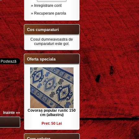
» Inregistrare cont
» Recuperare parola
Cos cumparaturi
Cosul dumneavoastra de
cumparaturi este gol.
Oferta speciala
Covoraș popular rustic 150
Inainte »»
cm (albastru)
Pret: 50 Lei
Curs valutar