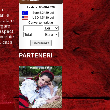
La data: 05-08-2026
la
Euro 5,2489 Lei
riile
USD 4,5480 Lei
a atare
Convertor valutar
rgare
aspect
nimente
 cat si
PARTENERI