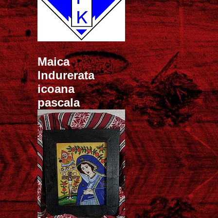
Maica
Indurerata
icoana
pascala