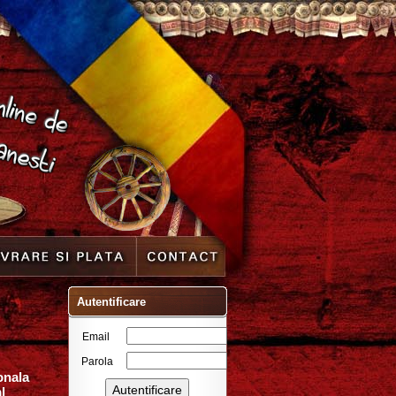
Autentificare
Email
Parola
onala
l