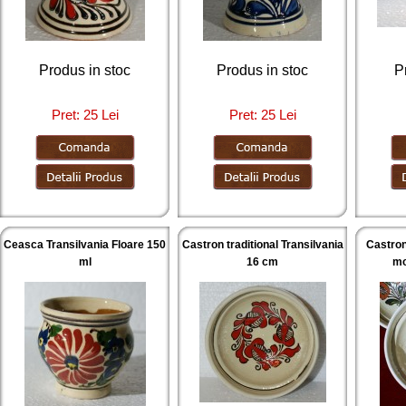
Produs in stoc
Produs in stoc
P
Pret: 25 Lei
Pret: 25 Lei
Ceasca Transilvania Floare 150
Castron traditional Transilvania
Castron
ml
16 cm
mo