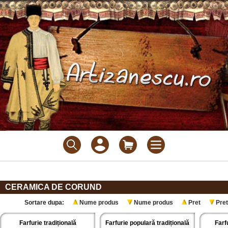
CERAMICA DE CORUND
Sortare dupa:
Nume produs
Nume produs
Pret
Pret
Farfurie tradițională
Farfurie populară tradițională
Farf