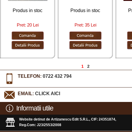
Produs in stoc
Produs in stoc
P
Pret: 20 Lei
Pret: 35 Lei
1
2
TELEFON:
0722 432 794
EMAIL:
CLICK AICI
Informatii utile
Website detinut de Artizanescu Edit S.R.L., CIF: 24351874,
Reg.Com: J23/2553/2008