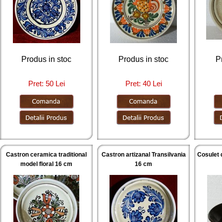
Produs in stoc
Produs in stoc
P
Pret: 50 Lei
Pret: 40 Lei
Castron ceramica traditional
Castron artizanal Transilvania
Cosulet 
model floral 16 cm
16 cm