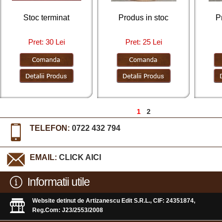
Stoc terminat
Produs in stoc
P
Pret: 30 Lei
Pret: 25 Lei
1
2
TELEFON:
0722 432 794
EMAIL:
CLICK AICI
Informatii utile
Website detinut de Artizanescu Edit S.R.L., CIF: 24351874,
Reg.Com: J23/2553/2008