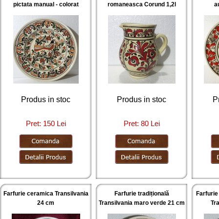
pictata manual - colorat
romaneasca Corund 1,2l
a
Produs in stoc
Produs in stoc
P
Pret: 150 Lei
Pret: 80 Lei
Farfurie ceramica Transilvania
Farfurie tradițională
Farfurie
24 cm
Transilvania maro verde 21 cm
Tra