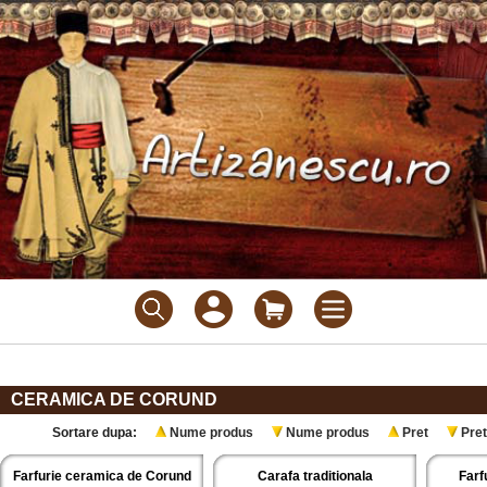
CERAMICA DE CORUND
Sortare dupa:
Nume produs
Nume produs
Pret
Pret
Farfurie ceramica de Corund
Carafa traditionala
Farf